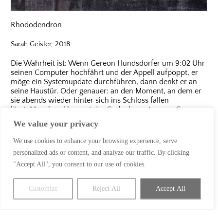
Rhododendron
Sarah Geisler, 2018
Die Wahrheit ist: Wenn Gereon Hundsdorfer um 9:02 Uhr
seinen Computer hochfährt und der Appell aufpoppt, er
möge ein Systemupdate durchführen, dann denkt er an
seine Haustür. Oder genauer: an den Moment, an dem er
sie abends wieder hinter sich ins Schloss fallen
lässt. Manchmal kommt der Gedanke erst, wenn Gereon
in der Pause einen Schluck dünnen Filterkaffee nimmt,
We value your privacy
aus einer der präironischen Tassen (Die ersten fünf Tage
nach dem Wochenende sind die schlimmsten, wenn er
We use cookies to enhance your browsing experience, serve
der Erste in der Kaffeeküche ist, Liebe ist…, wenn der
personalized ads or content, and analyze our traffic. By clicking
Letzte). Manchmal kommt der Gedanke aber auch schon
auf dem Parkplatz. Vergangene Woche zum Beispiel, da
"Accept All", you consent to our use of cookies.
hat ihm ein Kollege von einem EDV-Problem erzählt, da
hatte seine Arbeitszeit noch gar nicht begonnen. Wenn
Customize
Reject All
Accept All
Gereon auf „Heute Nacht versuchen“ klickt, legt sich der
verinnerlichte Klang der sich hinter ihm schließenden Tür
trostvoll auf seine Gram. Genauso wie das prächtige